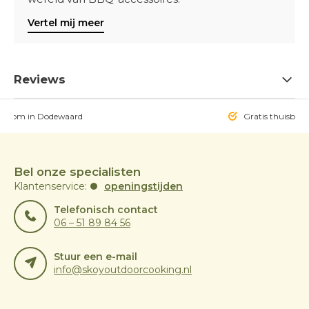
Vertel mij meer
Reviews
owroom in Dodewaard
Gratis thuisbezo
Bel onze specialisten
Klantenservice:
openingstijden
Telefonisch contact
06 – 51 89 84 56
Stuur een e-mail
info@skoyoutdoorcooking.nl