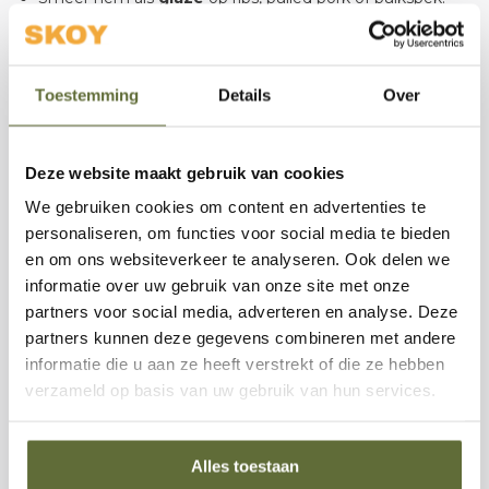
Serveer hem als
topping
op burgers, taco’s of pizza.
Toestemming
Details
Over
Voeg hem toe als
marinade
om vlees, gevogelte of
vis extra diepgang te geven.
Deze website maakt gebruik van cookies
De combinatie van zoete, hartige en pittige tonen
We gebruiken cookies om content en advertenties te
maakt deze saus breed inzetbaar bij varkensvlees, kip,
personaliseren, om functies voor social media te bieden
en om ons websiteverkeer te analyseren. Ook delen we
rundvlees, vis en zelfs bij creatieve toepassingen zoals
informatie over uw gebruik van onze site met onze
taco’s of gegrilde groenten.
partners voor social media, adverteren en analyse. Deze
partners kunnen deze gegevens combineren met andere
Gemaakt vanuit BBQ‑expertise
informatie die u aan ze heeft verstrekt of die ze hebben
verzameld op basis van uw gebruik van hun services.
Net als de klassieke Braai Red Sauce is de Sweet & Spicy
variant voortgekomen uit jarenlange BBQ‑ervaring en
verfijning, met als basis de Kansas City‑stijl die
Alles toestaan
wereldwijd geliefd is vanwege zijn balans tussen zoet,