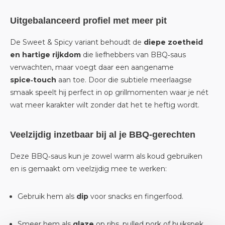
Uitgebalanceerd profiel met meer pit
De Sweet & Spicy variant behoudt de
diepe zoetheid
en hartige rijkdom
die liefhebbers van BBQ‑saus
verwachten, maar voegt daar een aangename
spice‑touch
aan toe. Door die subtiele meerlaagse
smaak speelt hij perfect in op grillmomenten waar je nét
wat meer karakter wilt zonder dat het te heftig wordt.
Veelzijdig inzetbaar bij al je BBQ‑gerechten
Deze BBQ‑saus kun je zowel warm als koud gebruiken
en is gemaakt om veelzijdig mee te werken:
Gebruik hem als
dip
voor snacks en fingerfood.
Smeer hem als
glaze
op ribs, pulled pork of buikspek.