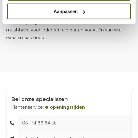
zuur en kruiden.
Aanpassen
Met een pittige twist op een klassieker is deze saus een
must‑have voor iedereen die buiten kookt én van wat
extra smaak houdt.
Bel onze specialisten
Klantenservice:
openingstijden
06 – 51 89 84 56