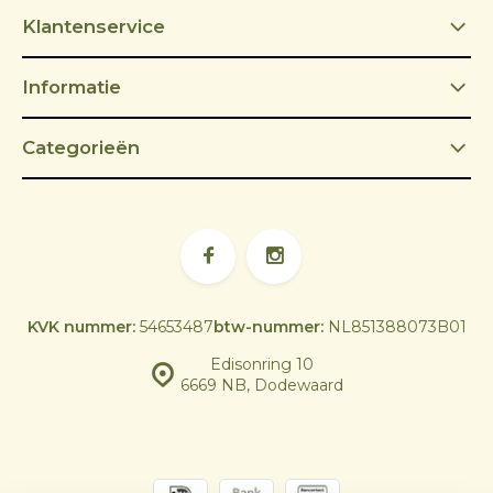
Klantenservice
Informatie
Categorieën
KVK nummer:
54653487
btw-nummer:
NL851388073B01
Edisonring 10
6669 NB, Dodewaard