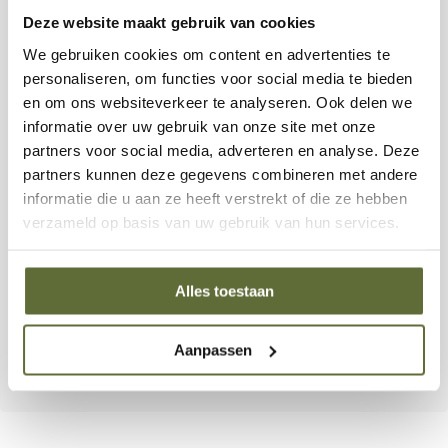
Deze website maakt gebruik van cookies
Rijke, consistente rook
zonder te overheersen.
We gebruiken cookies om content en advertenties te
personaliseren, om functies voor social media te bieden
Gemaakt van
100% puur hardhout
, zonder
en om ons websiteverkeer te analyseren. Ook delen we
toevoegingen.
informatie over uw gebruik van onze site met onze
partners voor social media, adverteren en analyse. Deze
Weinig asvorming
en gelijkmatige verbranding.
partners kunnen deze gegevens combineren met andere
informatie die u aan ze heeft verstrekt of die ze hebben
12,7 kg zak
– ideaal voor meerdere grillsessies.
verzameld op basis van uw gebruik van hun services.
Of je nu een brisket langzaam wilt roken, sappige ribs wilt
Alles toestaan
bereiden of een stevige steak wilt grillen, met de
GMG
Premium Texas Blend pellets
kies je voor
krachtige
smaak, veelzijdigheid en kwaliteit op je pelletgrill
.
Aanpassen