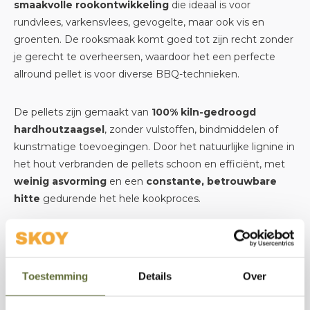
smaakvolle rookontwikkeling
die ideaal is voor
rundvlees, varkensvlees, gevogelte, maar ook vis en
groenten. De rooksmaak komt goed tot zijn recht zonder
je gerecht te overheersen, waardoor het een perfecte
allround pellet is voor diverse BBQ-technieken.
De pellets zijn gemaakt van
100% kiln-gedroogd
hardhoutzaagsel
, zonder vulstoffen, bindmiddelen of
kunstmatige toevoegingen. Door het natuurlijke lignine in
het hout verbranden de pellets schoon en efficiënt, met
weinig asvorming
en een
constante, betrouwbare
hitte
gedurende het hele kookproces.
Waarom kiezen voor de Texas Blend?
Aroma met echte
Texas-barbecue smaak
die
Toestemming
Details
Over
gerechten extra diepte geeft.