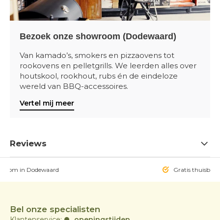
Bezoek onze showroom (Dodewaard)
Van kamado’s, smokers en pizzaovens tot
rookovens en pelletgrills. We leerden alles over
houtskool, rookhout, rubs én de eindeloze
wereld van BBQ-accessoires.
Vertel mij meer
Reviews
owroom in Dodewaard
Gratis thuisbezo
Bel onze specialisten
Klantenservice:
openingstijden