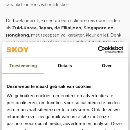
smaakdimensies wil ontdekken.
Dit boek neemt je mee op een culinaire reis door landen
als
Zuid‑Korea, Japan, de Filipijnen, Singapore en
Hongkong
, met recepten vol karakter, kleur en lef. Denk
aan klassiekers zoals
Vietnamese Grilled Pork Stix (Nem
Nuong)
,
Sticky Korean Chicken Baos
en de
eigenzinnige
Kimchi Brisket Smash Burgers
— allemaal
gericht op smaakexplosies die snel en met flair op de grill
Toestemming
Details
Over
staan.
Deze website maakt gebruik van cookies
Of je nu een beginnende barbecue‑fan bent of een
doorgewinterde grillmaster: dit boek staat boordevol
We gebruiken cookies om content en advertenties te
praktische tips en inspirerende recepten
om je
personaliseren, om functies voor social media te bieden
BBQ‑skills te verrijken met gedurfde, Aziatisch
en om ons websiteverkeer te analyseren. Ook delen we
geïnspireerde gerechten. Het laat zien dat barbecueën
informatie over uw gebruik van onze site met onze
partners voor social media, adverteren en analyse. Deze
meer is dan alleen roken of langzaam garen — het kan