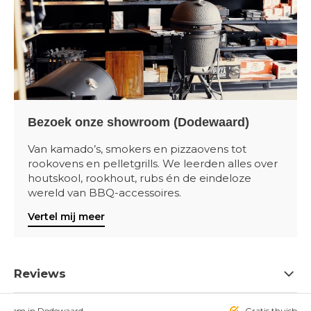
Bezoek onze showroom (Dodewaard)
Van kamado’s, smokers en pizzaovens tot
rookovens en pelletgrills. We leerden alles over
houtskool, rookhout, rubs én de eindeloze
wereld van BBQ-accessoires.
Vertel mij meer
Reviews
owroom in Dodewaard
Gratis thuisbezo