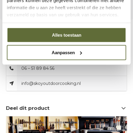
partners kunnen deze gegevens combineren met andere
ook een
smaakvolle, avontuurlijke reis
worden.
informatie die u aan ze heeft verstrekt of die ze hebben
verzameld op basis van uw gebruik van hun services.
Alles toestaan
Bel onze specialisten
Aanpassen
Klantenservice:
06 – 51 89 84 56
info@skoyoutdoorcooking.nl
Deel dit product