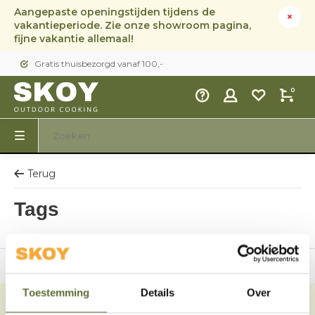
Aangepaste openingstijden tijdens de
vakantieperiode. Zie onze showroom pagina,
fijne vakantie allemaal!
Gratis thuisbezorgd vanaf 100,-
0
Terug
Tags
owroom in Dodewaard
Gratis thuisbezo
Toestemming
Details
Over