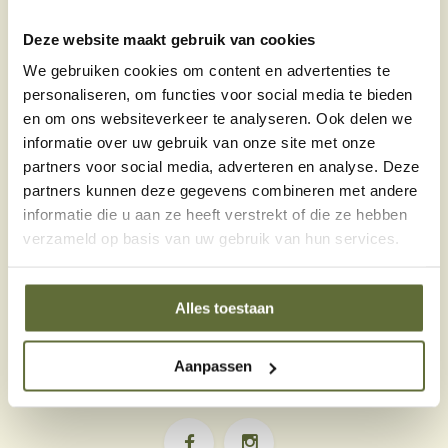
Bel onze specialisten
Klantenservice:
openingstijden
Deze website maakt gebruik van cookies
Telefonisch contact
We gebruiken cookies om content en advertenties te
06 – 51 89 84 56
personaliseren, om functies voor social media te bieden
en om ons websiteverkeer te analyseren. Ook delen we
Stuur een e-mail
informatie over uw gebruik van onze site met onze
info@skoyoutdoorcooking.nl
partners voor social media, adverteren en analyse. Deze
partners kunnen deze gegevens combineren met andere
informatie die u aan ze heeft verstrekt of die ze hebben
Klantenservice
verzameld op basis van uw gebruik van hun services.
Informatie
Alles toestaan
Categorieën
Aanpassen